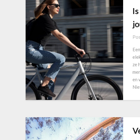
Is
j
Pos
Een
ele
ze 
men
en 
Nie
V