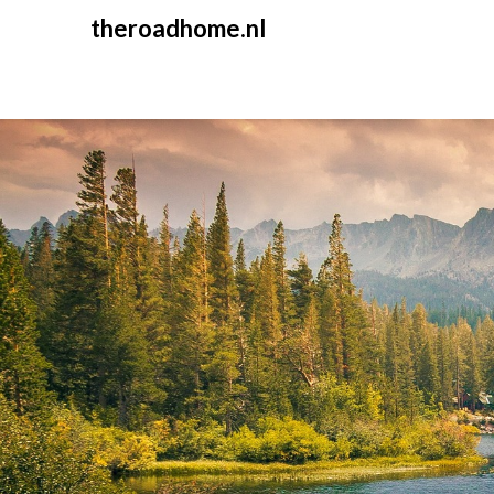
Skip
theroadhome.nl
to
content