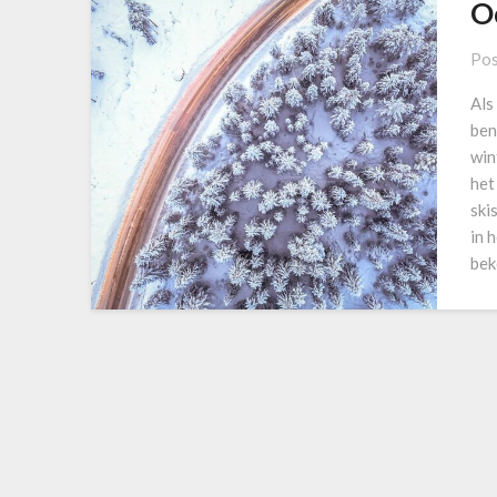
O
Pos
Als
ben
win
het
ski
in 
be