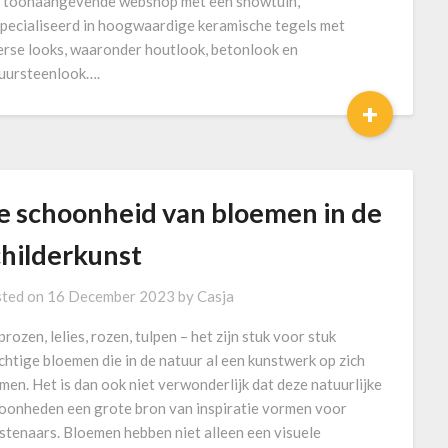
 toonaangevende webshop met een showtuin,
pecialiseerd in hoogwaardige keramische tegels met
erse looks, waaronder houtlook, betonlook en
uursteenlook….
+
e schoonheid van bloemen in de
childerkunst
ted on
16 December 2023
by
Casja
prozen, lelies, rozen, tulpen – het zijn stuk voor stuk
chtige bloemen die in de natuur al een kunstwerk op zich
men. Het is dan ook niet verwonderlijk dat deze natuurlijke
oonheden een grote bron van inspiratie vormen voor
stenaars. Bloemen hebben niet alleen een visuele