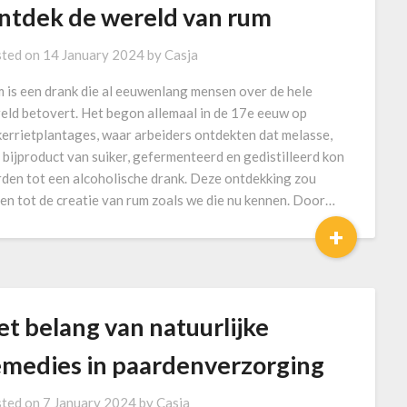
ntdek de wereld van rum
ted on
14 January 2024
by
Casja
 is een drank die al eeuwenlang mensen over de hele
eld betovert. Het begon allemaal in de 17e eeuw op
kerrietplantages, waar arbeiders ontdekten dat melasse,
 bijproduct van suiker, gefermenteerd en gedistilleerd kon
den tot een alcoholische drank. Deze ontdekking zou
den tot de creatie van rum zoals we die nu kennen. Door…
+
et belang van natuurlijke
emedies in paardenverzorging
ted on
7 January 2024
by
Casja