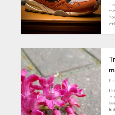
kun
chi
mod
wel
T
m
Pos
Het
keu
een
In 