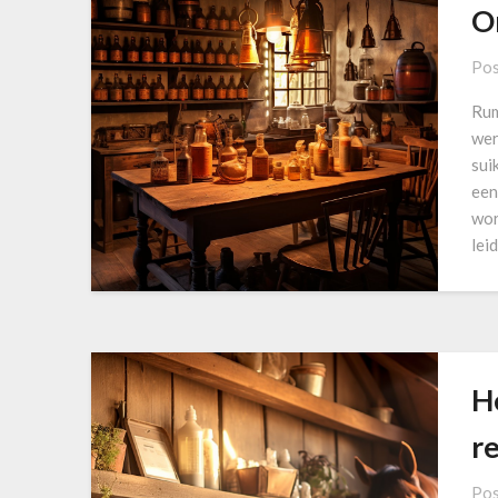
O
Pos
Rum
wer
sui
een
wor
lei
H
r
Pos