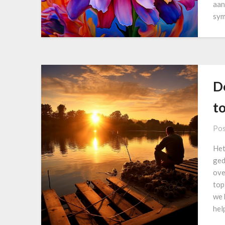
aan
sym
D
t
Pos
Het
ged
ove
top
we 
hel