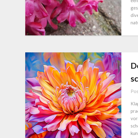
een
ges
div
nat
D
s
Pos
Kla
pra
vor
sch
kun