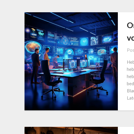
O
v
Pos
Heb
heb
heb
bed
Bla
Lat