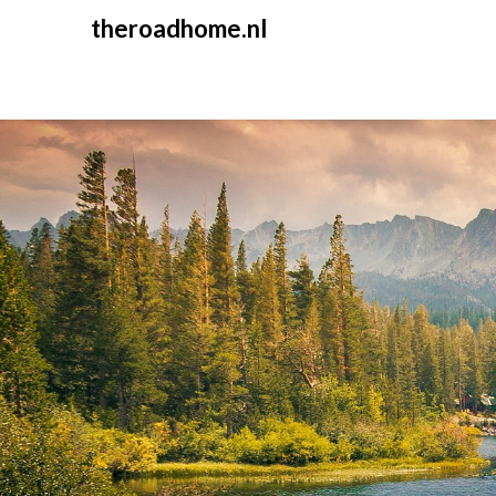
Skip
theroadhome.nl
to
content