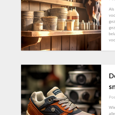
Als
voo
gez
gez
bel
voo
D
s
Pos
Wie
all