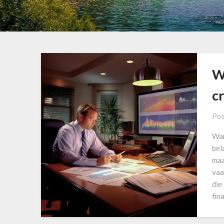
W
cr
Pos
Wan
bel
maa
vaa
die
fin