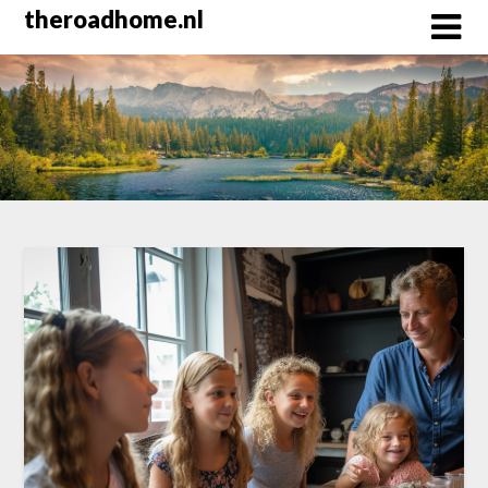
Skip
theroadhome.nl
to
content